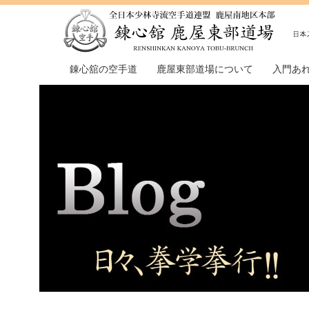
錬心舘の空手道
鹿屋東部道場について
入門あ