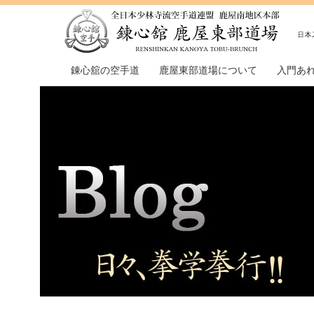
錬心舘の空手道
鹿屋東部道場について
入門あ