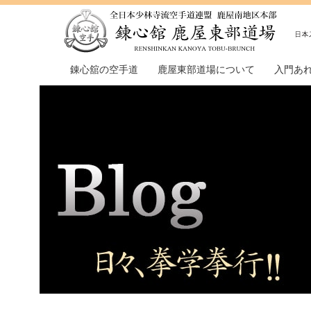
錬心舘の空手道
鹿屋東部道場について
入門あ