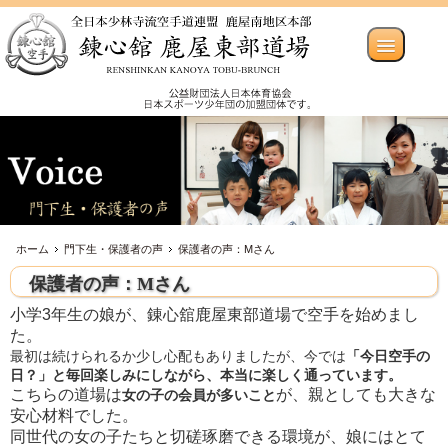
ホーム
門下生・保護者の声
保護者の声：Мさん
保護者の声：Мさん
小学3年生の娘が、錬心舘鹿屋東部道場で空手を始めまし
た。
最初は続けられるか少し心配もありましたが、今では
「今日空手の
日？」と毎回楽しみにしながら、本当に楽しく通っています。
こちらの道場は
が、親としても大きな
女の子の会員が多いこと
安心材料でした。
同世代の女の子たちと切磋琢磨できる環境が、娘にはとて