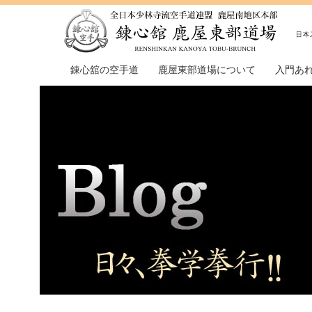
錬心舘の空手道
鹿屋東部道場について
入門あ