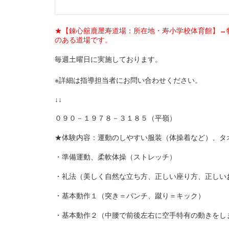
★【錬心舘鹿屋寿道場：所在地・寿小学校体育館】→
のある道場です。
毎週土曜日に実施しております。
※詳細は指導担当者にお問い合わせください。
↓↓
０９０－１９７８－３１８５（平嶺）
★体験内容：運動のしやすい服装（体操着など）、タ
・準備運動、柔軟体操（ストレッチ）
・礼法（美しく自然な立ち方、正しい座り方、正しい
・基本動作１（突き＝パンチ、蹴り＝キック）
・基本動作２（中腰で前後左右に空手特有の動きをし