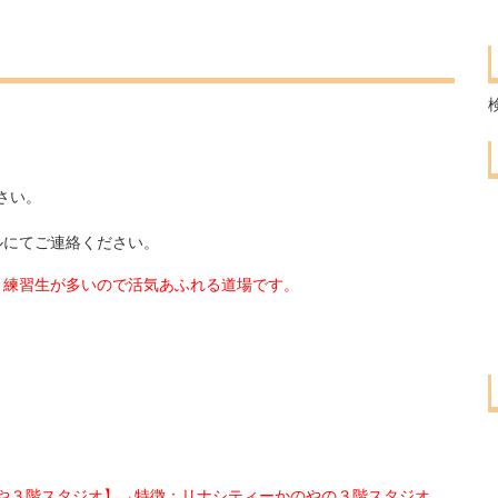
。
さい。
ルにてご連絡ください。
：練習生が多いので活気あふれる道場です。
や３階スタジオ】→特徴：リナシティーかのやの３階スタジオ