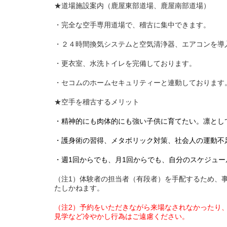
★道場施設案内（鹿屋東部道場、鹿屋南部道場）
・完全な空手専用道場で、稽古に集中できます。
・２４時間換気システムと空気清浄器、エアコンを導
・更衣室、水洗トイレを完備しております。
・セコムのホームセキュリティーと連動しております
★空手を稽古するメリット
・精神的にも肉体的にも強い子供に育てたい。凛とし
・護身術の習得、メタボリック対策、社会人の運動不
・週1回からでも、月1回からでも、自分のスケジュ
（注1）体験者の担当者（有段者）を手配するため、
たしかねます。
（注2）予約をいただきながら来場なされなかったり
見学など冷やかし行為はご遠慮ください。