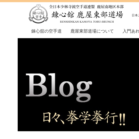
錬心舘の空手道
鹿屋東部道場について
入門あ