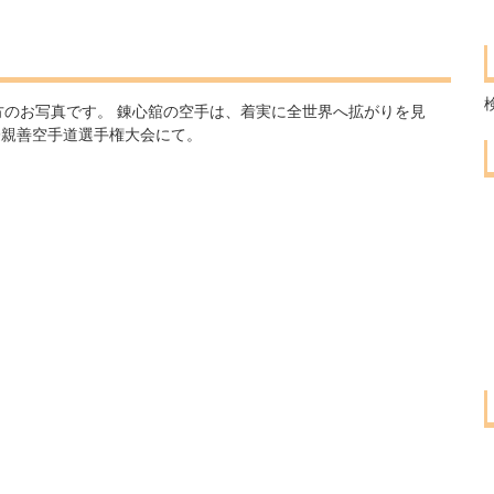
方のお写真です。 錬心舘の空手は、着実に全世界へ拡がりを見
際親善空手道選手権大会にて。