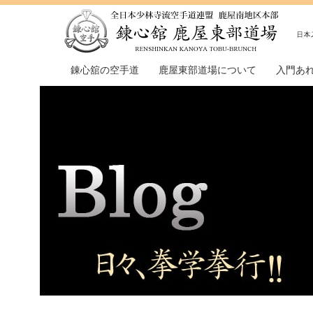
錬心舘の空手道
鹿屋東部道場について
入門あ