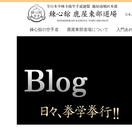
錬心舘の空手道
鹿屋東部道場について
入門あ