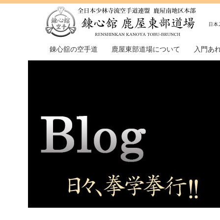
錬心舘の空手道
鹿屋東部道場について
入門あ