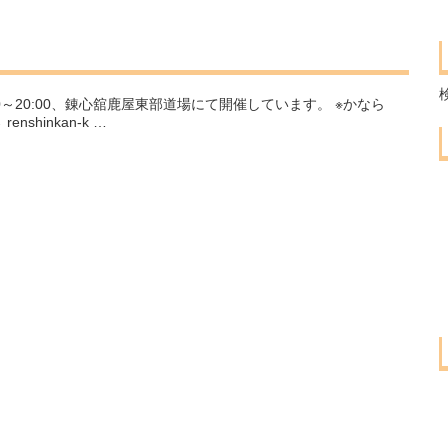
30～20:00、錬心舘鹿屋東部道場にて開催しています。 ※かなら
shinkan-k …