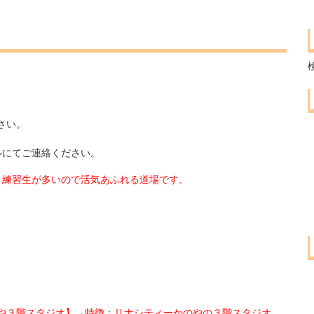
。
さい。
ルにてご連絡ください。
：練習生が多いので活気あふれる道場です。
や３階スタジオ】→特徴：リナシティーかのやの３階スタジオ