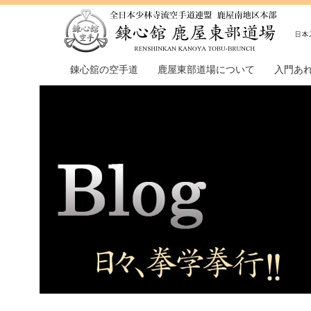
錬心舘の空手道
鹿屋東部道場について
入門あ