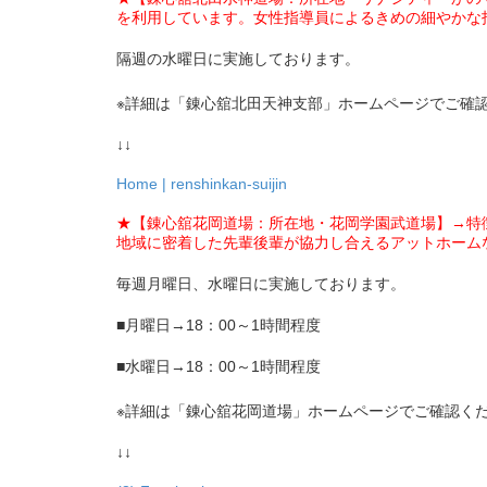
を利用しています。女性指導員によるきめの細やかな
隔週の水曜日に実施しております。
※詳細は「錬心舘北田天神支部」ホームページでご確
↓↓
Home | renshinkan-suijin
★【錬心舘花岡道場：所在地・花岡学園武道場】→特
地域に密着した先輩後輩が協力し合えるアットホーム
毎週月曜日、水曜日に実施しております。
■月曜日→18：00～1時間程度
■水曜日→18：00～1時間程度
※詳細は「錬心舘花岡道場」ホームページでご確認く
↓↓