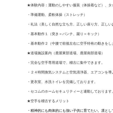
★体験内容：運動のしやすい服装（体操着など）、タ
・準備運動、柔軟体操（ストレッチ）
・礼法（美しく自然な立ち方、正しい座り方、正しい
・基本動作１（突き＝パンチ、蹴り＝キック）
・基本動作２（中腰で前後左右に空手特有の動きをし
★道場施設案内（鹿屋東部道場、鹿屋南部道場）
・完全な空手専用道場で、稽古に集中できます。
・２４時間換気システムと空気清浄器、エアコンを導
・更衣室、水洗トイレを完備しております。
・セコムのホームセキュリティーと連動しております
★空手を稽古するメリット
・精神的にも肉体的にも強い子供に育てたい。凛とし