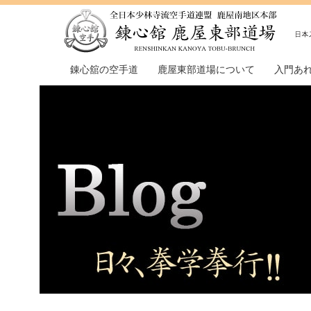
錬心舘の空手道
鹿屋東部道場について
入門あ