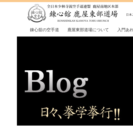
錬心舘の空手道
鹿屋東部道場について
入門あ