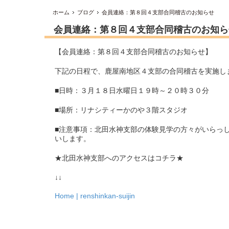
ホーム
ブログ
会員連絡：第８回４支部合同稽古のお知らせ
会員連絡：第８回４支部合同稽古のお知ら
【会員連絡：第８回４支部合同稽古のお知らせ】
下記の日程で、鹿屋南地区４支部の合同稽古を実施し
■日時：３月１８日水曜日１９時～２０時３０分
■場所：リナシティーかのや３階スタジオ
■注意事項：北田水神支部の体験見学の方々がいらっ
いします。
★北田水神支部へのアクセスはコチラ★
↓↓
Home | renshinkan-suijin