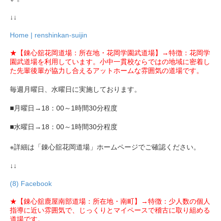
↓↓
Home | renshinkan-suijin
★【錬心舘花岡道場：所在地・花岡学園武道場】→特徴：花岡学
園武道場を利用しています。小中一貫校ならではの地域に密着し
た先輩後輩が協力し合えるアットホームな雰囲気の道場です。
毎週月曜日、水曜日に実施しております。
■月曜日→18：00～1時間30分程度
■水曜日→18：00～1時間30分程度
※詳細は「錬心舘花岡道場」ホームページでご確認ください。
↓↓
(8) Facebook
★【錬心舘鹿屋南部道場：所在地・南町】→特徴：少人数の個人
指導に近い雰囲気で、じっくりとマイペースで稽古に取り組める
道場です。