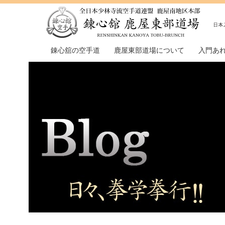
錬心舘の空手道
鹿屋東部道場について
入門あ