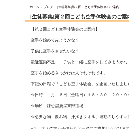
ホーム
ブログ
[生徒募集]第２回こども空手体験会のご案内
[生徒募集]第２回こども空手体験会のご案
【第２回こども空手体験会のご案内】
空手を始めてみようかな？
子供に空手をさせたいな？
最近運動不足…、子供と一緒に空手をしてみようかな
空手を始めるきっかけは人それぞれです。
下記の日程で「こども空手体験会」を企画いたしまし
☆日時：１月１６日（金曜日）１８：３０～２０：０
☆場所：錬心舘鹿屋東部道場
☆必要な物：飲み物、汗拭きタオル、運動のしやすい
※１：大人の方も子供たちと一緒にご参加いただけま