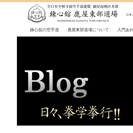
錬心舘の空手道
鹿屋東部道場について
入門あ