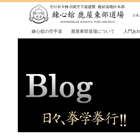
錬心舘の空手道
鹿屋東部道場について
入門あ