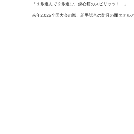
「１歩進んで２歩進む、錬心舘のスピリッツ！！」
来年2,025全国大会の際、組手試合の防具の面タオル