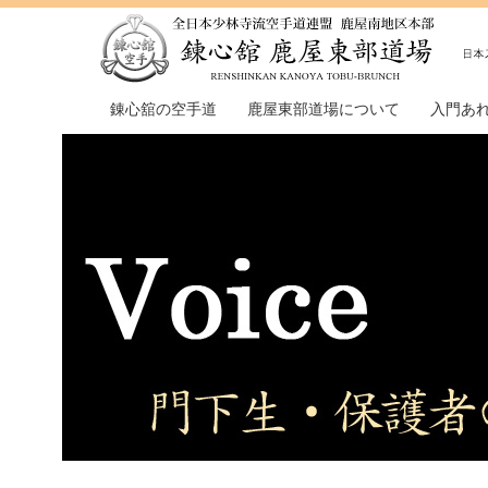
錬心舘の空手道
鹿屋東部道場について
入門あ