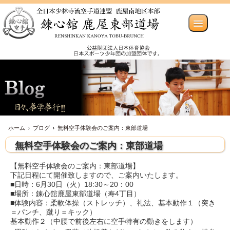
ホーム
ブログ
無料空手体験会のご案内：東部道場
無料空手体験会のご案内：東部道場
【無料空手体験会のご案内：東部道場】
下記日程にて開催致しますので、ご案内いたします。
■日時：6月30日（火）18:30～20：00
■場所：錬心舘鹿屋東部道場（寿4丁目）
■体験内容：柔軟体操（ストレッチ）、礼法、基本動作１（突き
＝パンチ、蹴り＝キック）
基本動作２（中腰で前後左右に空手特有の動きをします）