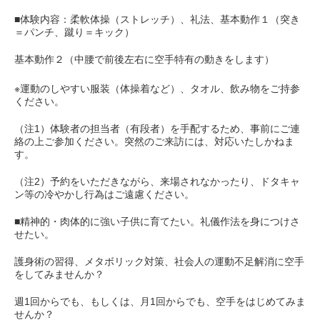
■体験内容：柔軟体操（ストレッチ）、礼法、基本動作１（突き
＝パンチ、蹴り＝キック）
基本動作２（中腰で前後左右に空手特有の動きをします）
※運動のしやすい服装（体操着など）、タオル、飲み物をご持参
ください。
（注1）体験者の担当者（有段者）を手配するため、事前にご連
絡の上ご参加ください。突然のご来訪には、対応いたしかねま
す。
（注2）予約をいただきながら、来場されなかったり、ドタキャ
ン等の冷やかし行為はご遠慮ください。
■精神的・肉体的に強い子供に育てたい。礼儀作法を身につけさ
せたい。
護身術の習得、メタボリック対策、社会人の運動不足解消に空手
をしてみませんか？
週1回からでも、もしくは、月1回からでも、空手をはじめてみま
せんか？