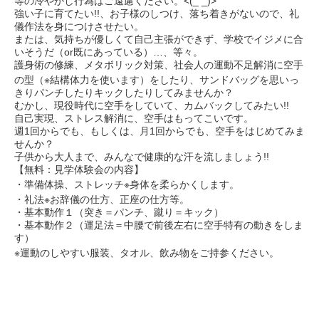
等の冷やかし行為はご遠慮ください。<(_ _)>
強い子に育てたい!!、お子様のしつけ、落ち着きがないので、礼
儀作法を身につけさせたい。
または、気持ちが優しくて自己主張ができず、学校でイジメに合
いそうだ（or既にあっている）…、等々。
護身術の修練、メタボリック対策、社会人の運動不足解消に空手
の型（※結構体力を使います）をしたり、サンドバッグを思いっ
きりパンチしたりキックしたりしてみませんか？
むかし、現役時代に空手をしていて、カムバックしてみたい!!
自己実現、ストレス解消に、空手はもってこいです。
週1回からでも、もしくは、月1回からでも、空手をはじめてみま
せんか？
子供から大人まで、みんなで健康的な汗を流しましょう!!
【無料：見学体験会の内容】
・準備体操、ストレッチ※身体を柔らかくします。
・礼法※お辞儀の仕方、正座の仕方等。
・基本動作１（突き＝パンチ、蹴り＝キック）
・基本動作２（運足法＝中腰で前後左右に空手特有の動きをしま
す）
※運動のしやすい服装、タオル、飲み物をご持参ください。