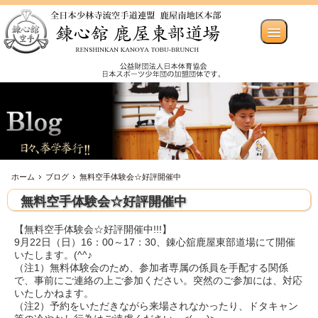
ホーム
ブログ
無料空手体験会☆好評開催中
無料空手体験会☆好評開催中
【無料空手体験会☆好評開催中!!!】
9月22日（日）16：00～17：30、錬心舘鹿屋東部道場にて開催
いたします。(^^♪
（注1）無料体験会のため、参加者専属の係員を手配する関係
で、事前にご連絡の上ご参加ください。突然のご参加には、対応
いたしかねます。
（注2）予約をいただきながら来場されなかったり、ドタキャン