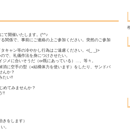
場にて開催いたします。(^^♪
する関係で、事前にご連絡の上ご参加ください。突然のご参加
キャン等の冷やかし行為はご遠慮ください。<(_ _)>
いので、礼儀作法を身につけさせたい。
イジメに合いそうだ（or既にあっている）…、等々。
解消に空手の型（※結構体力を使います）をしたり、サンドバ
せんか？
たい!!
はじめてみませんか？
!!
動きをします）
さい。