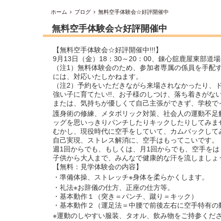
ホーム
ブログ
無料空手体験会☆好評開催中
無料空手体験会☆好評開催中
【無料空手体験会☆好評開催中!!!】
9月13日（金）18：30～20：00、錬心舘鹿屋東部道
（注1）無料体験会のため、参加者専属の係員を手配
には、対応いたしかねます。
（注2）予約をいただきながら来場されなかったり、ドタ
強い子に育てたい!!、お子様のしつけ、落ち着きがな
または、気持ちが優しくて自己主張ができず、学校で
護身術の修練、メタボリック対策、社会人の運動不足
ッグを思いっきりパンチしたりキックしたりしてみま
むかし、現役時代に空手をしていて、カムバックしてみ
自己実現、ストレス解消に、空手はもってこいです。
週1回からでも、もしくは、月1回からでも、空手を
子供から大人まで、みんなで健康的な汗を流しましょう
【無料：見学体験会の内容】
・準備体操、ストレッチ※身体を柔らかくします。
・礼法※お辞儀の仕方、正座の仕方等。
・基本動作１（突き＝パンチ、蹴り＝キック）
・基本動作２（運足法＝中腰で前後左右に空手特有の
※運動のしやすい服装、タオル、飲み物をご持参くだ