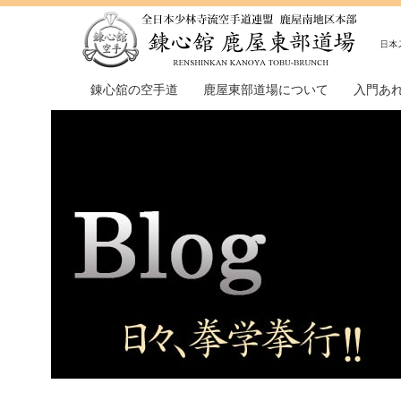
錬心舘の空手道
鹿屋東部道場について
入門あ