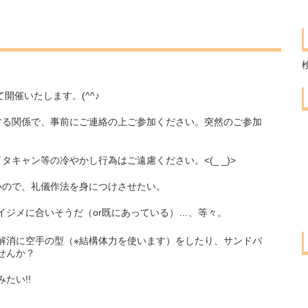
て開催いたします。(^^♪
する関係で、事前にご連絡の上ご参加ください。突然のご参加
キャン等の冷やかし行為はご遠慮ください。<(_ _)>
いので、礼儀作法を身につけさせたい。
イジメに合いそうだ（or既にあっている）…、等々。
解消に空手の型（※結構体力を使います）をしたり、サンドバ
せんか？
たい!!