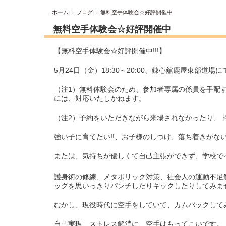
ホーム
ブログ
無料空手体験会☆好評開催中
無料空手体験会☆好評開催中
【無料空手体験会☆好評開催中!!!】
5月24日（金）18:30～20:00、錬心舘鹿屋東部道場に
（注1）無料体験会のため、参加者専属の係員を手配
には、対応いたしかねます。
（注2）予約をいただきながら来場されなかったり、ドタ
強い子に育てたい!!、お子様のしつけ、落ち着きがな
または、気持ちが優しくて自己主張ができず、学校で
護身術の修練、メタボリック対策、社会人の運動不足
ッグを思いっきりパンチしたりキックしたりしてみま
むかし、現役時代に空手をしていて、カムバックしてみ
自己実現、ストレス解消に、空手はもってこいです。