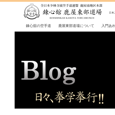
錬心舘の空手道
鹿屋東部道場について
入門あ