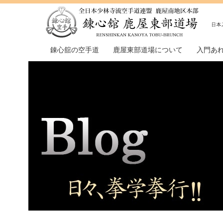
錬心舘の空手道
鹿屋東部道場について
入門あ