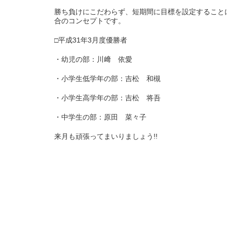
勝ち負けにこだわらず、短期間に目標を設定すること
合のコンセプトです。
□平成31年3月度優勝者
・幼児の部：川﨑 依愛
・小学生低学年の部：吉松 和槻
・小学生高学年の部：吉松 将吾
・中学生の部：原田 菜々子
来月も頑張ってまいりましょう!!