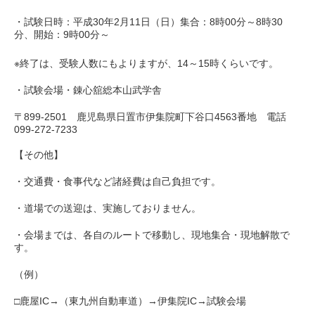
・試験日時：平成30年2月11日（日）集合：8時00分～8時30
分、開始：9時00分～
※終了は、受験人数にもよりますが、14～15時くらいです。
・試験会場・錬心舘総本山武学舎
〒899-2501 鹿児島県日置市伊集院町下谷口4563番地 電話
099-272-7233
【その他】
・交通費・食事代など諸経費は自己負担です。
・道場での送迎は、実施しておりません。
・会場までは、各自のルートで移動し、現地集合・現地解散で
す。
（例）
□鹿屋IC→（東九州自動車道）→伊集院IC→試験会場