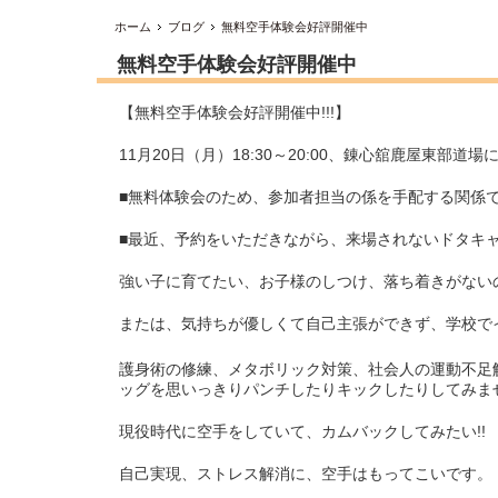
ホーム
ブログ
無料空手体験会好評開催中
無料空手体験会好評開催中
【無料空手体験会好評開催中!!!】
11月20日（月）18:30～20:00、錬心舘鹿屋東部道
■無料体験会のため、参加者担当の係を手配する関係で、
■最近、予約をいただきながら、来場されないドタキ
強い子に育てたい、お子様のしつけ、落ち着きがない
または、気持ちが優しくて自己主張ができず、学校で
護身術の修練、メタボリック対策、社会人の運動不足
ッグを思いっきりパンチしたりキックしたりしてみま
現役時代に空手をしていて、カムバックしてみたい!!
自己実現、ストレス解消に、空手はもってこいです。