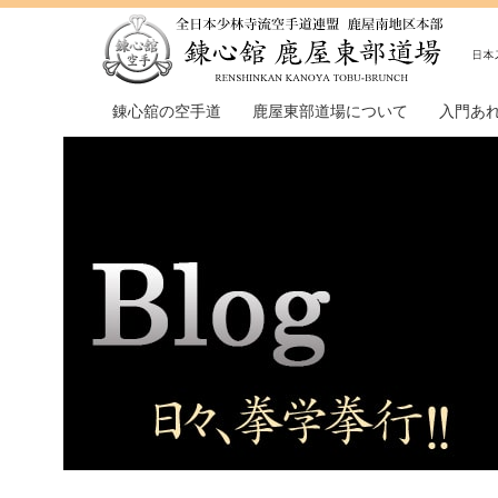
錬心舘の空手道
鹿屋東部道場について
入門あ