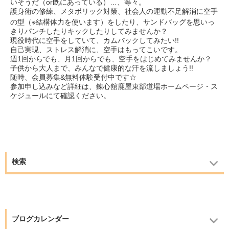
いそうだ（or既にあっている）…、等々。
護身術の修練、メタボリック対策、社会人の運動不足解消に空手
の型（※結構体力を使います）をしたり、
サンドバッグを思いっ
きりパンチしたりキックしたりしてみませんか？
現役時代に空手をしていて、カムバックしてみたい!!
自己実現、ストレス解消に、空手はもってこいです。
週1回からでも、月1回からでも、空手をはじめてみませんか？
子供から大人まで、みんなで健康的な汗を流しましょう!!
随時、会員募集&無料体験受付中です☆
参加申し込みなど詳細は、錬心舘鹿屋東部道場ホームページ・ス
ケジュールにて確認ください。
検索
ブログカレンダー