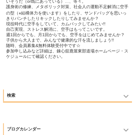
いそうだ（or既にあっている）…、等々。
護身術の修練、メタボリック対策、社会人の運動不足解消に空手
の型（※結構体力を使います）をしたり、
サンドバッグを思いっ
きりパンチしたりキックしたりしてみませんか？
現役時代に空手をしていて、カムバックしてみたい!!
自己実現、ストレス解消に、空手はもってこいです。
週1回からでも、月1回からでも、空手をはじめてみませんか？
子供から大人まで、みんなで健康的な汗を流しましょう!!
随時、会員募集&無料体験受付中です☆
参加申し込みなど詳細は、錬心舘鹿屋東部道場ホームページ・ス
ケジュールにて確認ください。
検索
ブログカレンダー