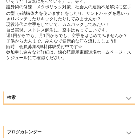
いそうだ（or既にあっている）…、等々。
護身術の修練、メタボリック対策、社会人の運動不足解消に空手
の型（※結構体力を使います）をしたり、
サンドバッグを思いっ
きりパンチしたりキックしたりしてみませんか？
現役時代に空手をしていて、カムバックしてみたい!!
自己実現、ストレス解消に、空手はもってこいです。
週1回からでも、月1回からでも、空手をはじめてみませんか？
子供から大人まで、みんなで健康的な汗を流しましょう!!
随時、会員募集&無料体験受付中です☆
参加申し込みなど詳細は、錬心舘鹿屋東部道場ホームページ・ス
ケジュールにて確認ください。
検索
ブログカレンダー