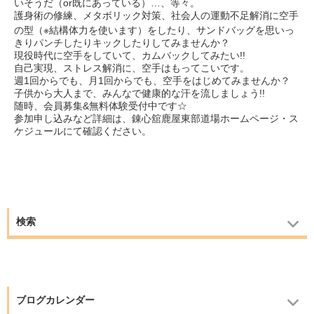
いそうだ（or既にあっている）…、等々。
護身術の修練、メタボリック対策、社会人の運動不足解消に空手
の型（※結構体力を使います）をしたり、
サンドバッグを思いっ
きりパンチしたりキックしたりしてみませんか？
現役時代に空手をしていて、カムバックしてみたい!!
自己実現、ストレス解消に、空手はもってこいです。
週1回からでも、月1回からでも、空手をはじめてみませんか？
子供から大人まで、みんなで健康的な汗を流しましょう!!
随時、会員募集&無料体験受付中です☆
参加申し込みなど詳細は、錬心舘鹿屋東部道場ホームページ・ス
ケジュールにて確認ください。
検索
ブログカレンダー