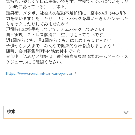
気持ちが優しくて自己主張ができず、学校でイジメに合いそうだ
（or既にあっている）…、等々。
護身術、メタボ、社会人の運動不足解消に、空手の型（※結構体
力を使います）をしたり、サンドバッグを思いっきりパンチした
りキックしたりしてみませんか？
現役時代に空手をしていて、カムバックしてみたい!!
自己実現、ストレス解消に、空手はもってこいです。
週1回からでも、月1回からでも、はじめてみませんか？
子供から大人まで、みんなで健康的な汗を流しましょう!!
随時、会員募集&無料体験受付中です☆
参加申し込みなど詳細は、錬心舘鹿屋東部道場ホームページ・ス
ケジュールにて確認ください。
https://www.renshinkan-kanoya.com/
検索