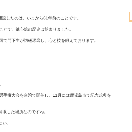
開設したのは、いまから61年前のことです。
たことで、錬心舘の歴史は始まりました。
ケ国で門下生が切磋琢磨し、心と技を鍛えております。
。
選手権大会を台湾で開催し、11月には鹿児島市で記念式典を
開眼した場所なのですね。
たい。