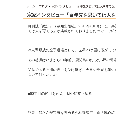
ホーム
ブログ
宗家インタビュー「百年先を思いては人を育てる
宗家インタビュー「百年先を思いては人を
月刊誌『致知』（致知出版社、2016年8月号）に、錬
ては人を育てる」が掲載されておりましたので、ご紹
≪人間形成の空手道場として、世界23ケ国に広がっ
その起源はいまから61年前、鹿児島のたった6坪の道
父親である開祖の思いを受け継ぎ、今日の発展を築い
ついて伺った。≫
■60年目の節目を迎え、初心に立ち戻る
記者：保さんが宗家を務める少林寺流空手道「錬心舘