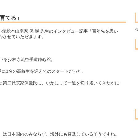
」
育てる」
心舘総本山宗家 保 巖 先生のインタビュー記事「百年先を思い
介させていただきます。
ている少林寺流空手道錬心舘。
場に3名の高校生を迎えてのスタートだった。
た第二代宗家保巖氏に、いかにして一道を切り拓いてきたかに
」は日本国内のみならず、海外にも普及しているそうですね。