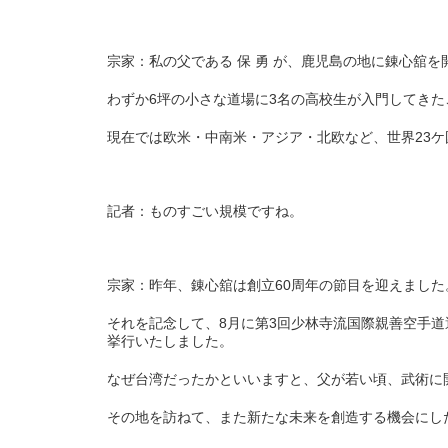
宗家：私の父である 保 勇 が、鹿児島の地に錬心舘を
わずか6坪の小さな道場に3名の高校生が入門してき
現在では欧米・中南米・アジア・北欧など、世界23
記者：ものすごい規模ですね。
宗家：昨年、錬心舘は創立60周年の節目を迎えました
それを記念して、8月に第3回少林寺流国際親善空手道
挙行いたしました。
なぜ台湾だったかといいますと、父が若い頃、武術に
その地を訪ねて、また新たな未来を創造する機会にし