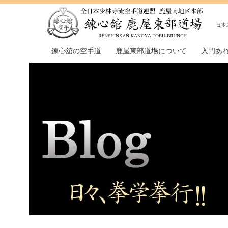
錬心舘の空手道
鹿屋東部道場について
入門あ