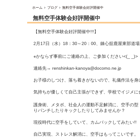
ホーム
ブログ
無料空手体験会好評開催中
無料空手体験会好評開催中
【無料空手体験会好評開催中!!!】
2月17日（水）18：30～20：00、錬心舘鹿屋東部
※かならず事前にご連絡の上、ご参加ください<(_ _)>
連絡先→ renshinkan-kanoya@docomo.ne.jp
お子様のしつけ、落ち着きがないので、礼儀作法を身
気持ちが優しくて自己主張ができず、学校でイジメに
護身術、メタボ、社会人の運動不足解消に、空手の型
りパンチしたりキックしたりしてみませんか？
現役時代に空手をしていて、カムバックしてみたい!!
自己実現、ストレス解消に、空手はもってこいです。