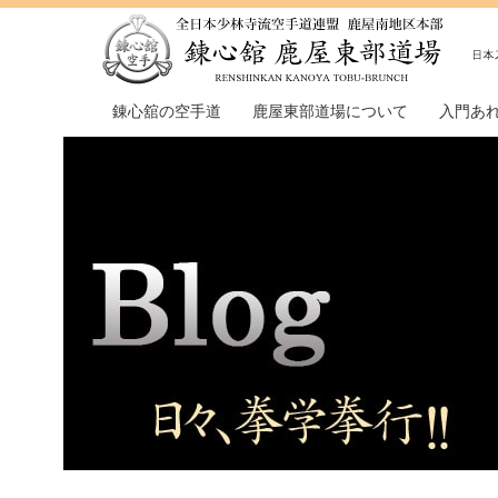
錬心舘の空手道
鹿屋東部道場について
入門あ