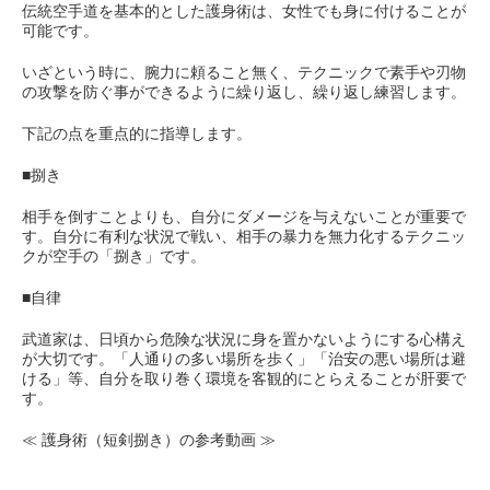
伝統空手道を基本的とした護身術は、女性でも身に付けることが
可能です。
いざという時に、腕力に頼ること無く、テクニックで素手や刃物
の攻撃を防ぐ事ができるように繰り返し、繰り返し練習します。
下記の点を重点的に指導します。
■捌き
相手を倒すことよりも、自分にダメージを与えないことが重要で
す。自分に有利な状況で戦い、相手の暴力を無力化するテクニッ
クが空手の「捌き」です。
■自律
武道家は、日頃から危険な状況に身を置かないようにする心構え
が大切です。「人通りの多い場所を歩く」「治安の悪い場所は避
ける」等、自分を取り巻く環境を客観的にとらえることが肝要で
す。
≪ 護身術（短剣捌き）の参考動画 ≫