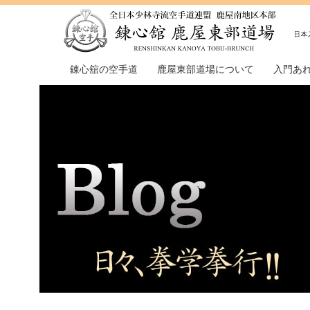
錬心舘の空手道
鹿屋東部道場について
入門あ