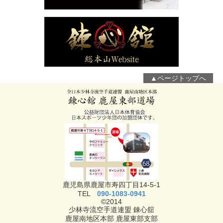
▲ページトップへ
鹿児島県鹿屋市寿四丁目14-5-1
TEL
090-1083-0941
©2014
少林寺流空手道連盟 錬心舘
鹿屋南地区本部 鹿屋東部支部