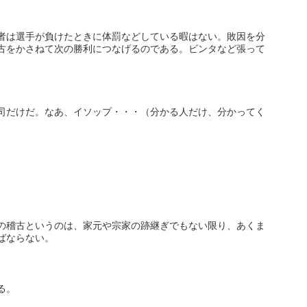
者は選手が負けたときに体罰などしている暇はない。敗因を分
古をかさねて次の勝利につなげるのである。ビンタなど張って
司だけだ。なあ、イソップ・・・（分かる人だけ、分かってく
の稽古というのは、家元や宗家の跡継ぎでもない限り、あくま
ばならない。
る。