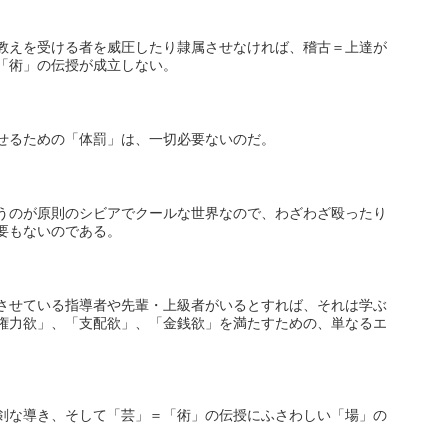
教えを受ける者を威圧したり隷属させなければ、稽古＝上達が
「術」の伝授が成立しない。
せるための「体罰」は、一切必要ないのだ。
うのが原則のシビアでクールな世界なので、わざわざ殴ったり
要もないのである。
させている指導者や先輩・上級者がいるとすれば、それは学ぶ
権力欲」、「支配欲」、「金銭欲」を満たすための、単なるエ
剣な導き、そして「芸」＝「術」の伝授にふさわしい「場」の