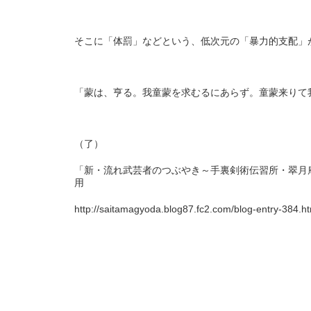
そこに「体罰」などという、低次元の「暴力的支配」
「蒙は、亨る。我童蒙を求むるにあらず。童蒙来りて
（了）
「新・流れ武芸者のつぶやき～手裏剣術伝習所・翠月
用
http://saitamagyoda.blog87.fc2.com/blog-entry-384.ht