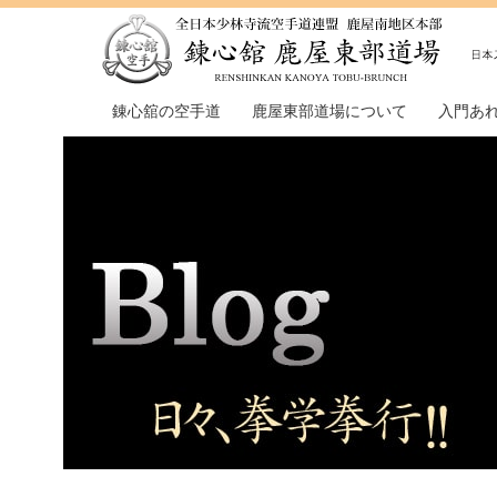
錬心舘の空手道
鹿屋東部道場について
入門あ