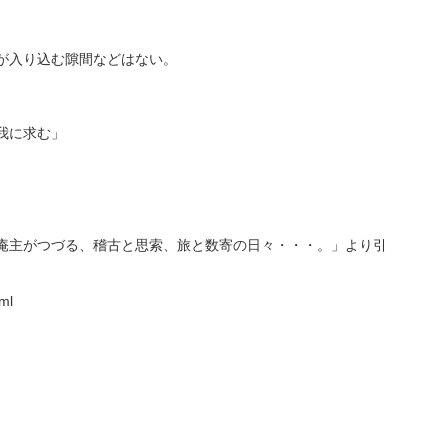
が入り込む隙間などはない。
我に求む」
庵主がつづる、稽古と思索、旅と数寄の日々・・・。」より引
ml