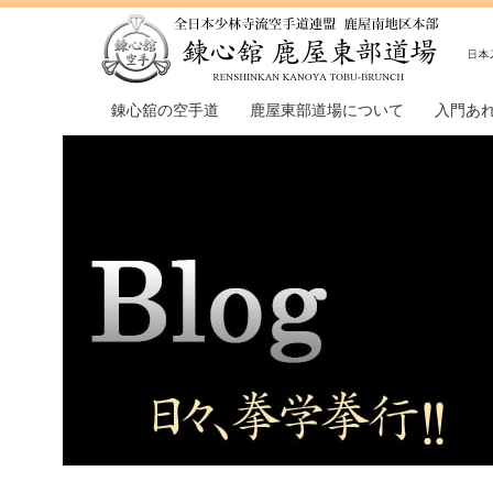
錬心舘の空手道
鹿屋東部道場について
入門あ