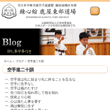
ホーム
ブログ
空手道二十訓
空手道二十訓
一. 空手道は礼に始まり礼に終ることを忘るな
一. 空手に先手なし
一. 空手は義のたすけ
一. 先づ自己を知れ而して他を知れ
一. 技術より心術
一. 心は放たん事を要す
一. 禍は懈怠に生ず