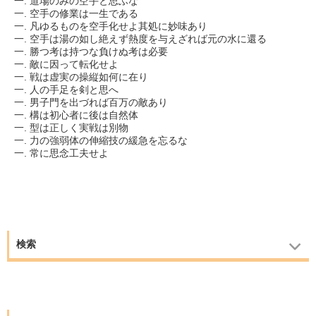
一. 道場のみの空手と思ふな
一. 空手の修業は一生である
一. 凡ゆるものを空手化せよ其処に妙味あり
一. 空手は湯の如し絶えず熱度を与えざれば元の水に還る
一. 勝つ考は持つな負けぬ考は必要
一. 敵に因って転化せよ
一. 戦は虚実の操縦如何に在り
一. 人の手足を剣と思へ
一. 男子門を出づれば百万の敵あり
一. 構は初心者に後は自然体
一. 型は正しく実戦は別物
一. 力の強弱体の伸縮技の緩急を忘るな
一. 常に思念工夫せよ
検索