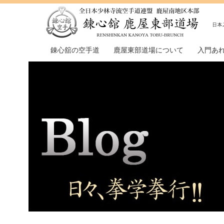
錬心舘の空手道
鹿屋東部道場について
入門あ