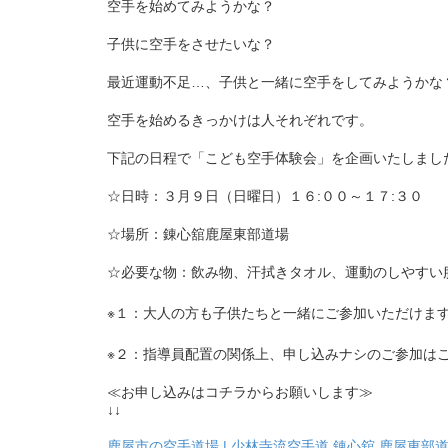
空手を始めてみようかな？
子供に空手をさせたいな？
最近運動不足…、子供と一緒に空手をしてみようかな
空手を始めるきっかけは人それぞれです。
下記の日程で「こども空手体験会」を企画いたしまし
☆日時：３月９日（日曜日）１６:００～１７:３０
☆場所：錬心舘鹿屋東部道場
☆必要な物：飲み物、汗拭きタオル、運動のしやすい
※１：大人の方も子供たちと一緒にご参加いただけま
※２：指導員配置の関係上、申し込みナシのご参加は
≪お申し込みはコチラからお願いします≫
↓↓
鹿屋市の空手道場 | 少林寺流空手道 錬心舘 鹿屋東部