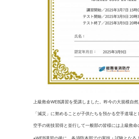
上級救命WEB講習を受講しました。昨今の大規模自
「減災」に努めることが子供たちを預かる空手道場と
空手の術技習得と並行して一般部の皆様には上級救命
※WEB講習の後に、各消防本部での実技・試験となる