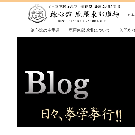
錬心舘の空手道
鹿屋東部道場について
入門あ