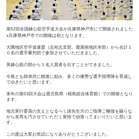
第52回全国錬心舘空手道大会が兵庫県神戸市にて開催されました
※兵庫県神戸市での開催は初となります。
大隅地区空手道連盟（志布志支部、鹿屋南地区本部）から合計１
０名の選手審判団で参加させていただきました。
美錬心舘の部から１名入賞者を出すことができました。
今後とも師弟共に精進に励み、多くの優秀な選手指導陣を育成し
てゆきたいと思います。
来年の第53回大会は鹿児島県（桜島総合体育館）での開催となり
ます。
地元実行委員の支えとなるべく諸先生方のご指導ご鞭撻を賜りな
がら末席を汚させていただく覚悟で頑張ってまいりたいと思いま
す。
この度は大変お世話になりありがとうございました。