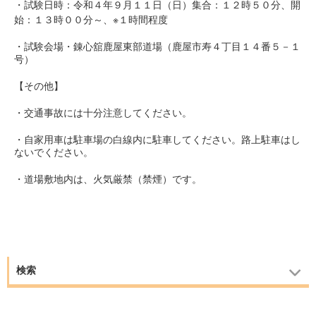
・試験日時：令和４年９月１１日（日）集合：１２時５０分、開
始：１３時００分～、※１時間程度
・試験会場・錬心舘鹿屋東部道場（鹿屋市寿４丁目１４番５－１
号）
【その他】
・交通事故には十分注意してください。
・自家用車は駐車場の白線内に駐車してください。路上駐車はし
ないでください。
・道場敷地内は、火気厳禁（禁煙）です。
検索