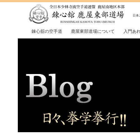
錬心舘の空手道
鹿屋東部道場について
入門あ