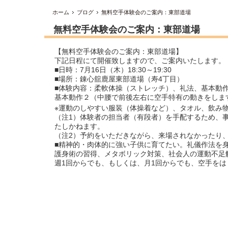
ホーム
ブログ
無料空手体験会のご案内：東部道場
無料空手体験会のご案内：東部道場
【無料空手体験会のご案内：東部道場】
下記日程にて開催致しますので、ご案内いたします。
■日時：7月16日（木）18:30～19:30
■場所：錬心舘鹿屋東部道場（寿4丁目）
■体験内容：柔軟体操（ストレッチ）、礼法、基本動
基本動作２（中腰で前後左右に空手特有の動きをしま
※運動のしやすい服装（体操着など）、タオル、飲み
（注1）体験者の担当者（有段者）を手配するため、
たしかねます。
（注2）予約をいただきながら、来場されなかったり
■精神的・肉体的に強い子供に育てたい。礼儀作法を
護身術の習得、メタボリック対策、社会人の運動不足
週1回からでも、もしくは、月1回からでも、空手を