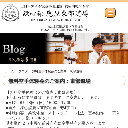
ホーム
ブログ
無料空手体験会のご案内：東部道場
無料空手体験会のご案内：東部道場
【無料空手体験会のご案内：東部道場】
下記日程にて開催致しますので、ご案内いたします。
■日時：6月28日（日）16:00～17:30
■場所：錬心舘鹿屋東部道場（寿4丁目）
■体験内容：柔軟体操（ストレッチ）、礼法、基本動作１（突き
＝パンチ、蹴り＝キック）
基本動作２（中腰で前後左右に空手特有の動きをします）