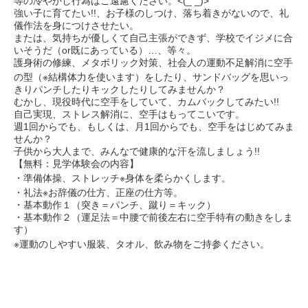
等の冷やかし行為はご遠慮ください。<(_ _)>
強い子に育てたい!!、お子様のしつけ、落ち着きがないので、礼
儀作法を身につけさせたい。
または、気持ちが優しくて自己主張ができず、学校でイジメに合
いそうだ（or既にあっている）…、等々。
護身術の修練、メタボリック対策、社会人の運動不足解消に空手
の型（※結構体力を使います）をしたり、サンドバッグを思いっ
きりパンチしたりキックしたりしてみませんか？
むかし、現役時代に空手をしていて、カムバックしてみたい!!
自己実現、ストレス解消に、空手はもってこいです。
週1回からでも、もしくは、月1回からでも、空手をはじめてみま
せんか？
子供から大人まで、みんなで健康的な汗を流しましょう!!
【無料：見学体験会の内容】
・準備体操、ストレッチ※身体を柔らかくします。
・礼法※お辞儀の仕方、正座の仕方等。
・基本動作１（突き＝パンチ、蹴り＝キック）
・基本動作２（運足法＝中腰で前後左右に空手特有の動きをしま
す）
※運動のしやすい服装、タオル、飲み物をご持参ください。