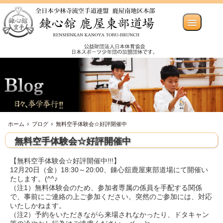
ホーム
ブログ
無料空手体験会☆好評開催中
無料空手体験会☆好評開催中
【無料空手体験会☆好評開催中!!!】
12月20日（金）18:30～20:00、錬心舘鹿屋東部道場にて開催い
たします。(^^♪
（注1）無料体験会のため、参加者専属の係員を手配する関係
で、事前にご連絡の上ご参加ください。突然のご参加には、対応
いたしかねます。
（注2）予約をいただきながら来場されなかったり、ドタキャン