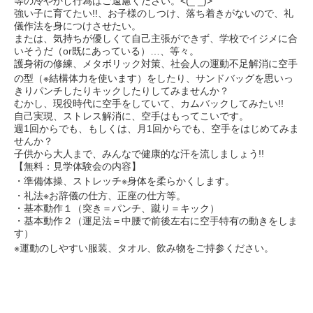
等の冷やかし行為はご遠慮ください。<(_ _)>
強い子に育てたい!!、お子様のしつけ、落ち着きがないので、礼
儀作法を身につけさせたい。
または、気持ちが優しくて自己主張ができず、学校でイジメに合
いそうだ（or既にあっている）…、等々。
護身術の修練、メタボリック対策、社会人の運動不足解消に空手
の型（※結構体力を使います）をしたり、サンドバッグを思いっ
きりパンチしたりキックしたりしてみませんか？
むかし、現役時代に空手をしていて、カムバックしてみたい!!
自己実現、ストレス解消に、空手はもってこいです。
週1回からでも、もしくは、月1回からでも、空手をはじめてみま
せんか？
子供から大人まで、みんなで健康的な汗を流しましょう!!
【無料：見学体験会の内容】
・準備体操、ストレッチ※身体を柔らかくします。
・礼法※お辞儀の仕方、正座の仕方等。
・基本動作１（突き＝パンチ、蹴り＝キック）
・基本動作２（運足法＝中腰で前後左右に空手特有の動きをしま
す）
※運動のしやすい服装、タオル、飲み物をご持参ください。