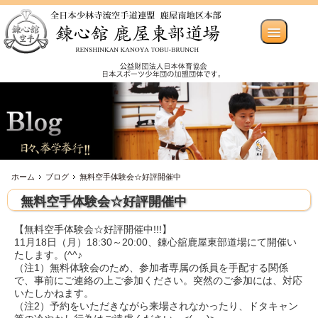
ホーム
ブログ
無料空手体験会☆好評開催中
無料空手体験会☆好評開催中
【無料空手体験会☆好評開催中!!!】
11月18日（月）18:30～20:00、錬心舘鹿屋東部道場にて開催い
たします。(^^♪
（注1）無料体験会のため、参加者専属の係員を手配する関係
で、事前にご連絡の上ご参加ください。突然のご参加には、対応
いたしかねます。
（注2）予約をいただきながら来場されなかったり、ドタキャン