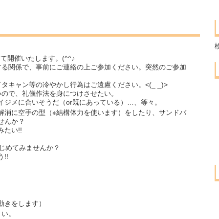
にて開催いたします。(^^♪
する関係で、事前にご連絡の上ご参加ください。突然のご参加
キャン等の冷やかし行為はご遠慮ください。<(_ _)>
いので、礼儀作法を身につけさせたい。
イジメに合いそうだ（or既にあっている）…、等々。
解消に空手の型（※結構体力を使います）をしたり、サンドバ
せんか？
たい!!
はじめてみませんか？
!!
動きをします）
さい。