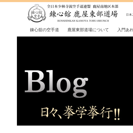
錬心舘の空手道
鹿屋東部道場について
入門あ