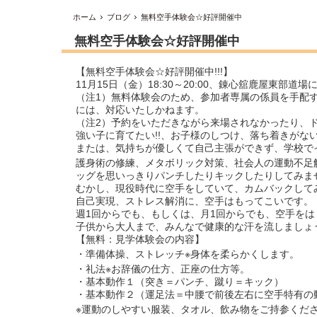
ホーム
ブログ
無料空手体験会☆好評開催中
無料空手体験会☆好評開催中
【無料空手体験会☆好評開催中!!!】
11月15日（金）18:30～20:00、錬心舘鹿屋東部道場
（注1）無料体験会のため、参加者専属の係員を手配
には、対応いたしかねます。
（注2）予約をいただきながら来場されなかったり、ドタ
強い子に育てたい!!、お子様のしつけ、落ち着きがな
または、気持ちが優しくて自己主張ができず、学校で
護身術の修練、メタボリック対策、社会人の運動不足
ッグを思いっきりパンチしたりキックしたりしてみま
むかし、現役時代に空手をしていて、カムバックしてみ
自己実現、ストレス解消に、空手はもってこいです。
週1回からでも、もしくは、月1回からでも、空手を
子供から大人まで、みんなで健康的な汗を流しましょう
【無料：見学体験会の内容】
・準備体操、ストレッチ※身体を柔らかくします。
・礼法※お辞儀の仕方、正座の仕方等。
・基本動作１（突き＝パンチ、蹴り＝キック）
・基本動作２（運足法＝中腰で前後左右に空手特有の
※運動のしやすい服装、タオル、飲み物をご持参くだ