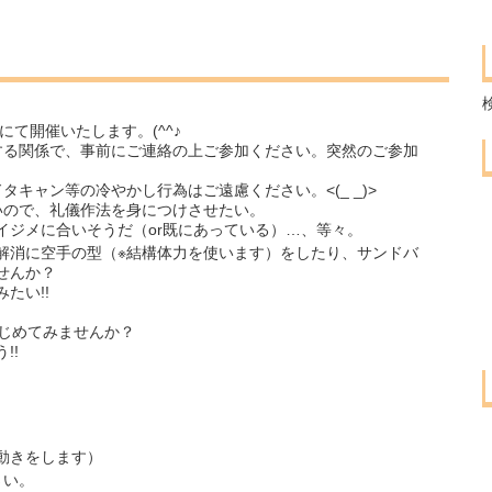
場にて開催いたします。(^^♪
する関係で、事前にご連絡の上ご参加ください。突然のご参加
キャン等の冷やかし行為はご遠慮ください。<(_ _)>
いので、礼儀作法を身につけさせたい。
イジメに合いそうだ（or既にあっている）…、等々。
解消に空手の型（※結構体力を使います）をしたり、サンドバ
せんか？
たい!!
はじめてみませんか？
!!
動きをします）
さい。