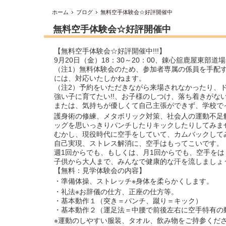
ホーム
ブログ
無料空手体験会☆好評開催中
無料空手体験会☆好評開催中
【無料空手体験会☆好評開催中!!!】
9月20日（金）18：30～20：00、錬心舘鹿屋東部道
（注1）無料体験会のため、参加者専属の係員を手配
には、対応いたしかねます。
（注2）予約をいただきながら来場されなかったり、ドタ
強い子に育てたい!!、お子様のしつけ、落ち着きがな
または、気持ちが優しくて自己主張ができず、学校で
護身術の修練、メタボリック対策、社会人の運動不足
ッグを思いっきりパンチしたりキックしたりしてみま
むかし、現役時代に空手をしていて、カムバックしてみ
自己実現、ストレス解消に、空手はもってこいです。
週1回からでも、もしくは、月1回からでも、空手を
子供から大人まで、みんなで健康的な汗を流しましょう
【無料：見学体験会の内容】
・準備体操、ストレッチ※身体を柔らかくします。
・礼法※お辞儀の仕方、正座の仕方等。
・基本動作１（突き＝パンチ、蹴り＝キック）
・基本動作２（運足法＝中腰で前後左右に空手特有の
※運動のしやすい服装、タオル、飲み物をご持参くだ