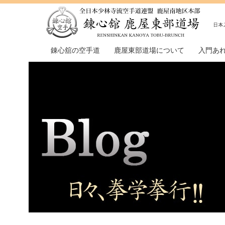
錬心舘の空手道
鹿屋東部道場について
入門あ