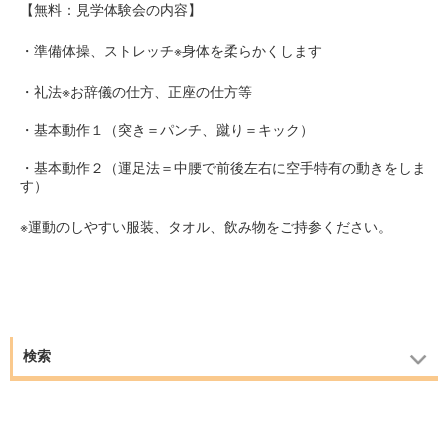
【無料：見学体験会の内容】
・準備体操、ストレッチ※身体を柔らかくします
・礼法※お辞儀の仕方、正座の仕方等
・基本動作１（突き＝パンチ、蹴り＝キック）
・基本動作２（運足法＝中腰で前後左右に空手特有の動きをしま
す）
※運動のしやすい服装、タオル、飲み物をご持参ください。
検索