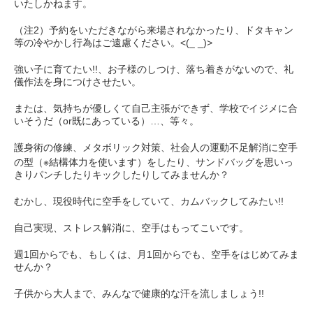
いたしかねます。
（注2）予約をいただきながら来場されなかったり、ドタキャン
等の冷やかし行為はご遠慮ください。<(_ _)>
強い子に育てたい!!、お子様のしつけ、落ち着きがないので、礼
儀作法を身につけさせたい。
または、気持ちが優しくて自己主張ができず、学校でイジメに合
いそうだ（or既にあっている）…、等々。
護身術の修練、メタボリック対策、社会人の運動不足解消に空手
の型（※結構体力を使います）をしたり、サンドバッグを思いっ
きりパンチしたりキックしたりしてみませんか？
むかし、現役時代に空手をしていて、カムバックしてみたい!!
自己実現、ストレス解消に、空手はもってこいです。
週1回からでも、もしくは、月1回からでも、空手をはじめてみま
せんか？
子供から大人まで、みんなで健康的な汗を流しましょう!!