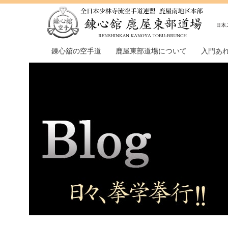
錬心舘の空手道
鹿屋東部道場について
入門あ